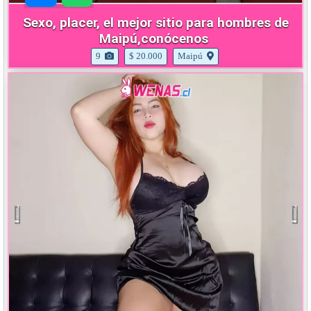
Sexo, placer, el mejor sitio para hombres de
Maipú,conócenos
9
$ 20.000
Maipú