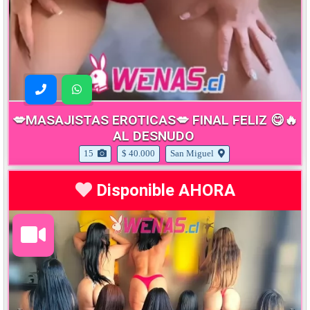
💋MASAJISTAS EROTICAS💋 FINAL FELIZ 😋🔥
AL DESNUDO
15
$ 40.000
San Miguel
Disponible AHORA