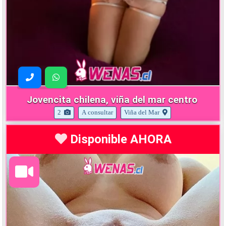
Jovencita chilena, viña del mar centro
2
A consultar
Viña del Mar
Disponible AHORA