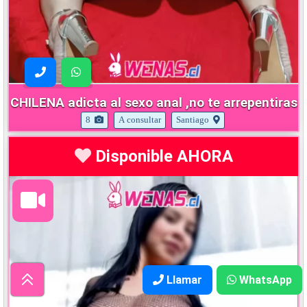
CHILENA adicta al sexo anal ,no te arrepentiras
8
A consultar
Santiago
Disponible AHORA
Llamar
WhatsApp