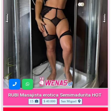
RUBI Masajista erotica Semimadurita HOT
15
$ 40.000
San Miguel