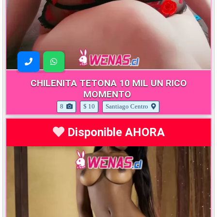
CHILENITA TETONA 10 MIL UN RICO
MOMENTO
8
$ 10
Santiago Centro
Disponible AHORA