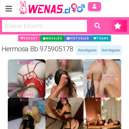
Anúnci
ESCORT
MASAJES
VIRTUALES
TRANS
Hermosa Bb 975905178
Antofagasta
Antofagasta