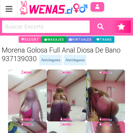
Anúnci
ESCORT
MASAJES
VIRTUALES
TRANS
Morena Golosa Full Anal Diosa De Bano
937139030
Antofagasta
Antofagasta