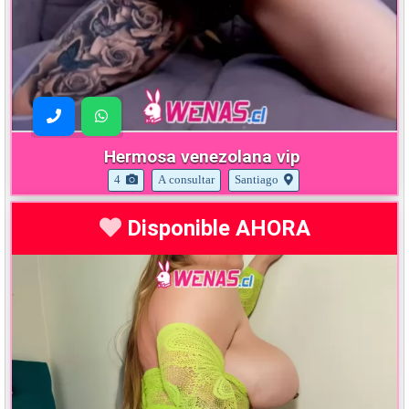
Hermosa venezolana vip
4
A consultar
Santiago
Disponible AHORA