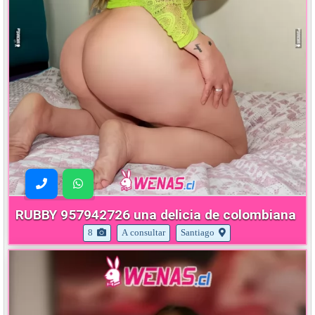
RUBBY 957942726 una delicia de colombiana
8
A consultar
Santiago