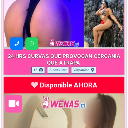
24 HRS CURVAS QUE PROVOCAN CERCANIA
QUE ATRAPA
15
A consultar
Valparaíso
Disponible AHORA