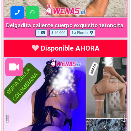
Delgadita caliente cuerpo exquisito tetoncita
4
$ 40.000
La Florida
Disponible AHORA