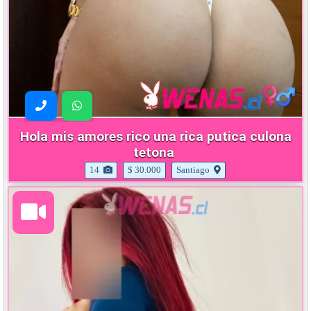
Hola mis amores rico una rica putica culona
tetona
14
$ 30.000
Santiago