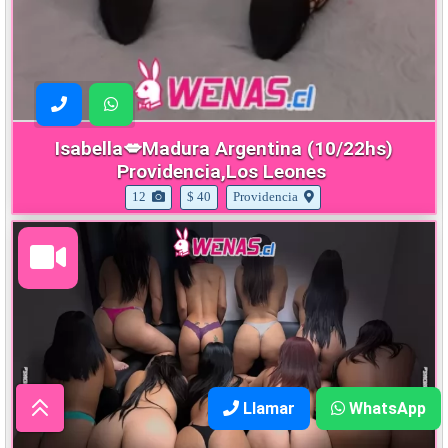
Isabella💋Madura Argentina (10/22hs)
Providencia,Los Leones
12
$ 40
Providencia
Llamar
WhatsApp