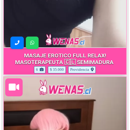
MASAJE EROTICO FULL RELAX!
MASOTERAPEUTA 🇨🇱 SEMIMADURA
6
$ 35.000
Providencia