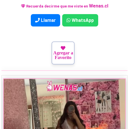
Wenas.cl
Recuerda decirme que me viste en
Llamar
WhatsApp
Agregar a
Favorito