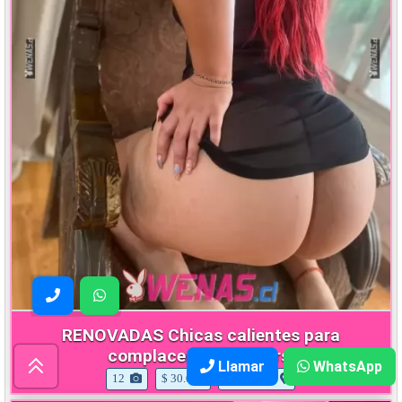
RENOVADAS Chicas calientes para
complacerte las 24 hrs
Llamar
WhatsApp
12
$ 30.000
La Florida