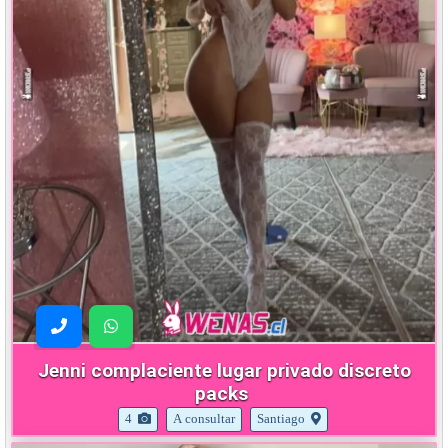
Jenni complaciente lugar privado discreto
packs
4
A consultar
Santiago