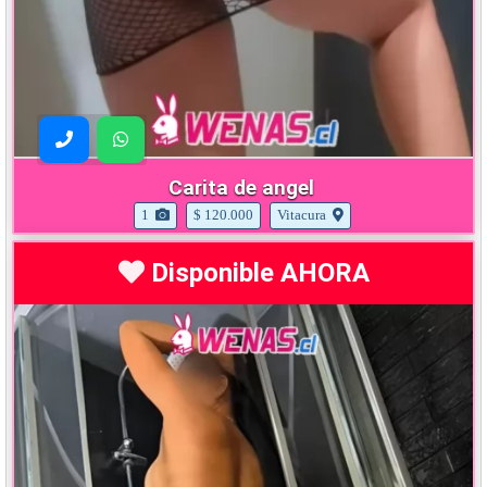
Carita de angel
1
$ 120.000
Vitacura
Disponible AHORA