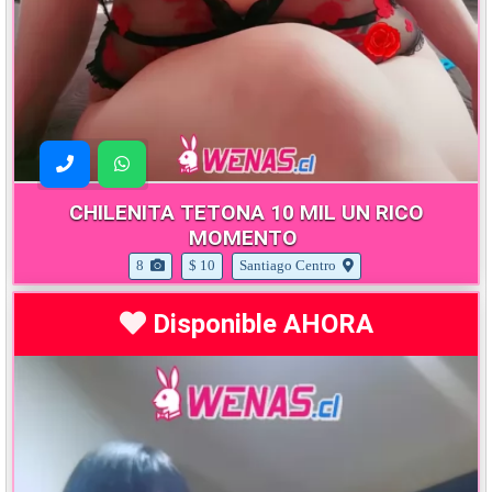
CHILENITA TETONA 10 MIL UN RICO
MOMENTO
8
$ 10
Santiago Centro
Disponible AHORA