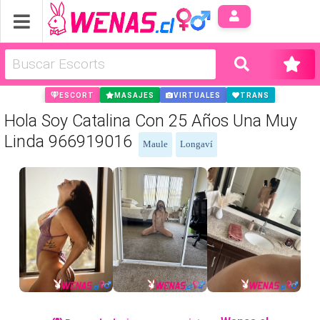
Anúnci
ESCORT
MASAJES
VIRTUALES
TRANS
Hola Soy Catalina Con 25 Años Una Muy
Linda 966919016
Maule
Longaví