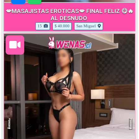
💋MASAJISTAS EROTICAS💋 FINAL FELIZ 😋🔥
AL DESNUDO
15
$ 40.000
San Miguel