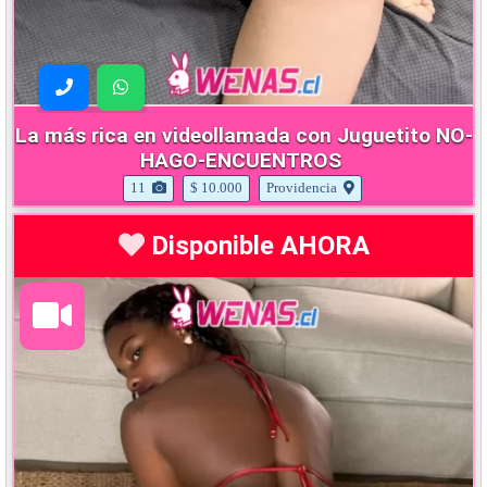
La más rica en videollamada con Juguetito NO-
HAGO-ENCUENTROS
11
$ 10.000
Providencia
Disponible AHORA