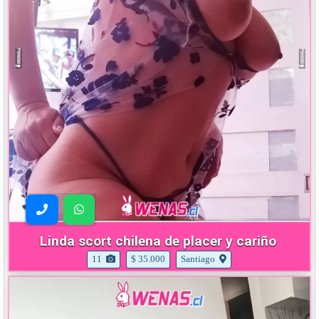
Linda scort chilena de placer y cariño
11
$ 35.000
Santiago