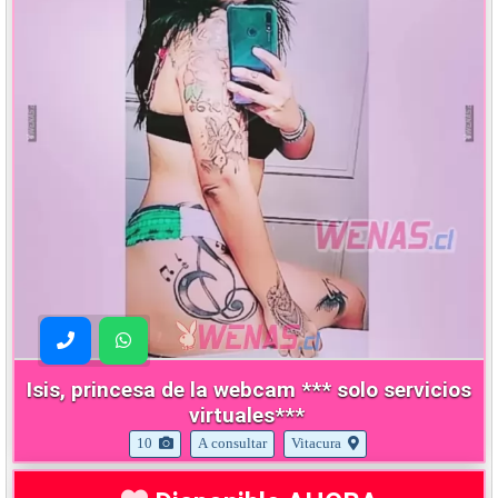
Isis, princesa de la webcam *** solo servicios
virtuales***
10
A consultar
Vitacura