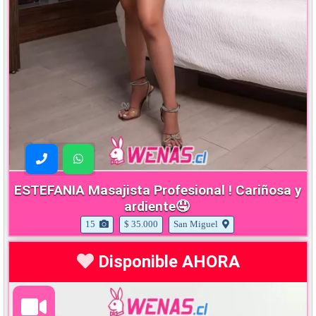
ESTEFANIA Masajista Profesional ! Cariñosa y
ardiente🤤
15
$ 35.000
San Miguel
Disponible AHORA