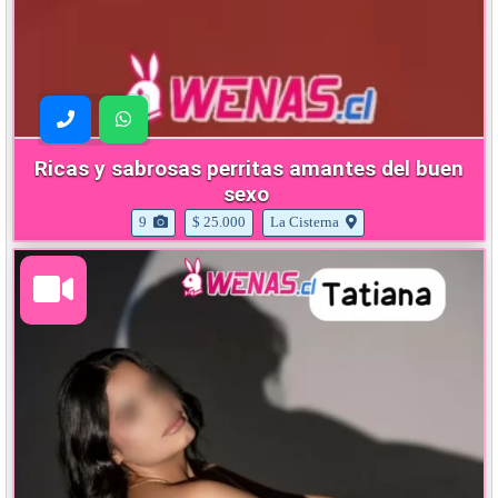
Ricas y sabrosas perritas amantes del buen
sexo
9
$ 25.000
La Cisterna