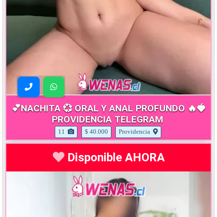
💕NACHITA 💞 ORAL Y ANAL PROFUNDO 🔥🍓
PROVIDENCIA TELEGRAM
11
$ 40.000
Providencia
Disponible AHORA