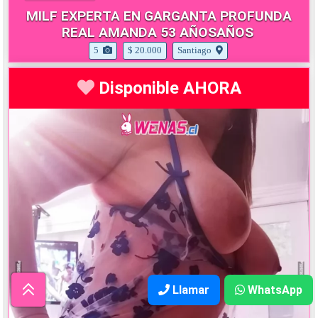
MILF EXPERTA EN GARGANTA PROFUNDA
REAL AMANDA 53 AÑOSAÑOS
5
$ 20.000
Santiago
Disponible AHORA
Llamar
WhatsApp