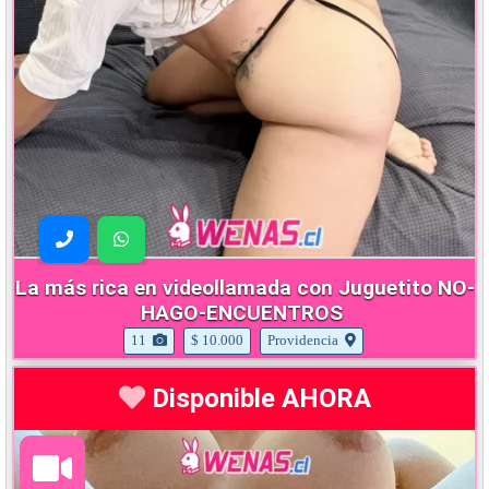
La más rica en videollamada con Juguetito NO-
HAGO-ENCUENTROS
11
$ 10.000
Providencia
Disponible AHORA