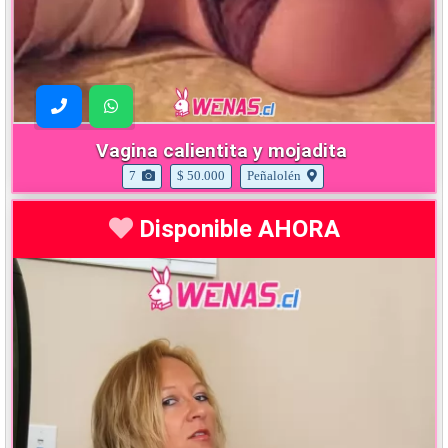
Vagina calientita y mojadita
7
$ 50.000
Peñalolén
Disponible AHORA