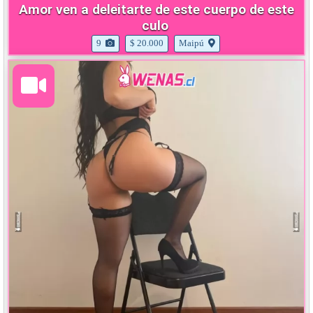
Amor ven a deleitarte de este cuerpo de este
culo
9
$ 20.000
Maipú