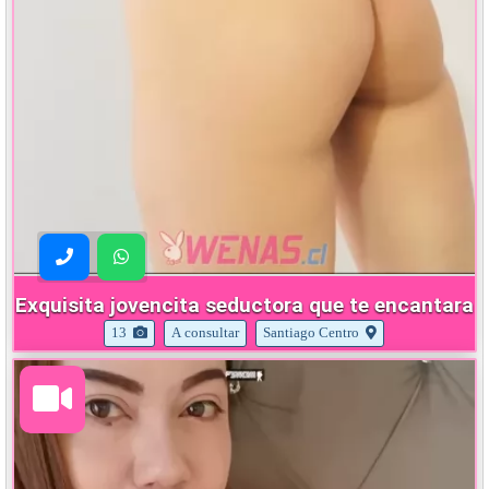
Exquisita jovencita seductora que te encantara
13
A consultar
Santiago Centro