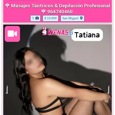
🌹 Masajes Tántricos & Depilación Profesional
🌹 964740460
5
$ 10.000
San Miguel