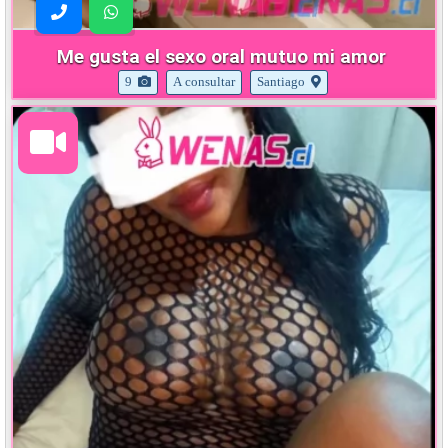
Me gusta el sexo oral mutuo mi amor
9
A consultar
Santiago