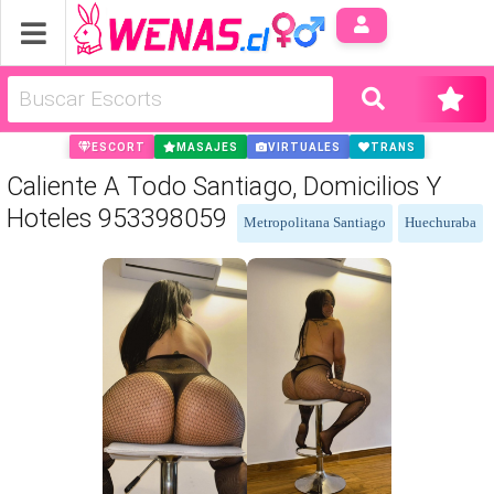
Anúnci
ESCORT
MASAJES
VIRTUALES
TRANS
Caliente A Todo Santiago, Domicilios Y
Hoteles 953398059
Metropolitana Santiago
Huechuraba