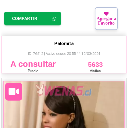
COMPARTIR
Agregar a
Favorito
Palomita
ID: 76512 | Activo desde 20:55:44 12/03/2024
A consultar
5633
Visitas
Precio