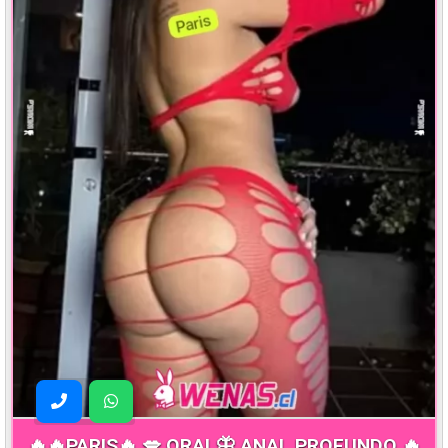
🔥🔥PARIS🔥 💋 ORAL🦋 ANAL PROFUNDO 🔥