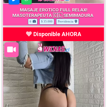
MASAJE EROTICO FULL RELAX!
MASOTERAPEUTA 🇨🇱 SEMIMADURA
6
$ 35.000
Providencia
Disponible AHORA