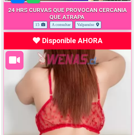
24 HRS CURVAS QUE PROVOCAN CERCANIA
QUE ATRAPA
15
A consultar
Valparaíso
Disponible AHORA