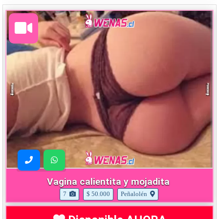
Vagina calientita y mojadita
7
$ 50.000
Peñalolén