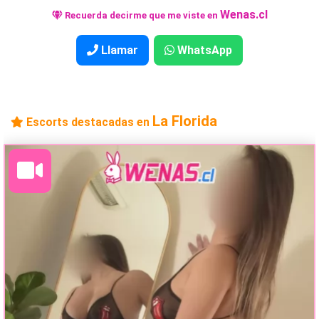
Wenas.cl
Recuerda decirme que me viste en
Llamar
WhatsApp
La Florida
Escorts destacadas en