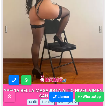
GRECIA BELLA MASAJISTA ALTO NIVEL VIP EN
SAN MIGUEL
Llamar
WhatsApp
14
$ 35.000
San Miguel