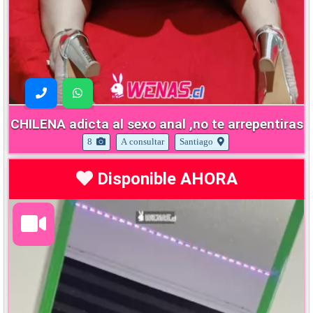
CHILENA adicta al sexo anal ,no te arrepentiras
8
A consultar
Santiago
Disponible AHORA