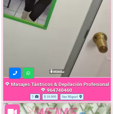
🌹 Masajes Tántricos & Depilación Profesional
🌹 964740460
5
$ 10.000
San Miguel