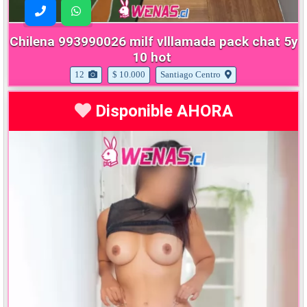
Chilena 993990026 milf vlllamada pack chat 5y
10 hot
12
$ 10.000
Santiago Centro
Disponible AHORA