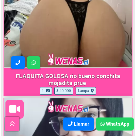
FLAQUITA GOLOSA rio bueno conchita
mojadita prue
1
$ 40.000
Lampa
Llamar
WhatsApp