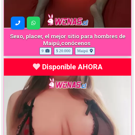
Sexo, placer, el mejor sitio para hombres de
Maipú,conócenos
9
$ 20.000
Maipú
Disponible AHORA