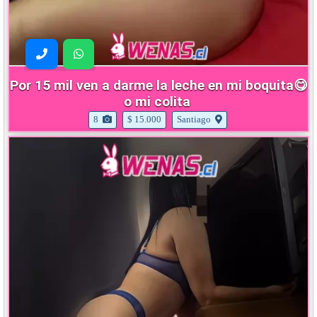
Por 15 mil ven a darme la leche en mi boquita😋
o mi colita
8
$ 15.000
Santiago