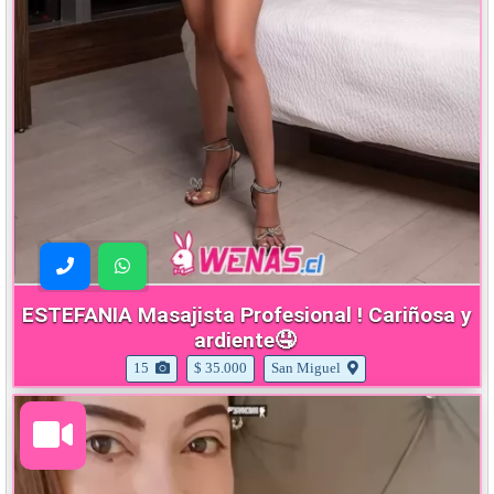
ESTEFANIA Masajista Profesional ! Cariñosa y
ardiente🤤
15
$ 35.000
San Miguel