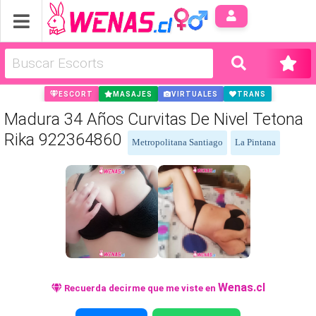
Anúnci
ESCORT
MASAJES
VIRTUALES
TRANS
Madura 34 Años Curvitas De Nivel Tetona
Rika 922364860
Metropolitana Santiago
La Pintana
Wenas.cl
Recuerda decirme que me viste en