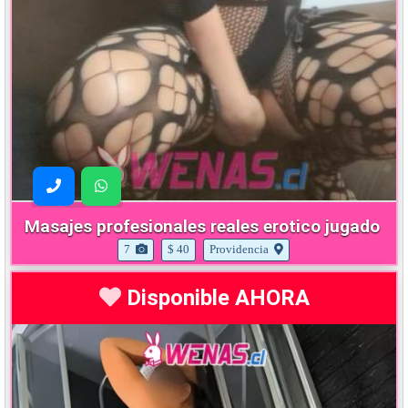
Masajes profesionales reales erotico jugado
7
$ 40
Providencia
Disponible AHORA