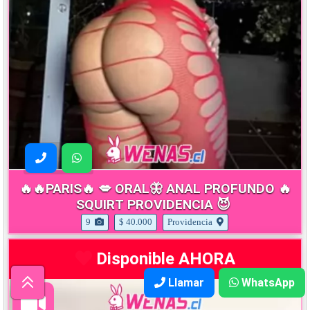
🔥🔥PARIS🔥 💋 ORAL🦋 ANAL PROFUNDO 🔥
SQUIRT PROVIDENCIA 😈
9
$ 40.000
Providencia
Disponible AHORA
Llamar
WhatsApp