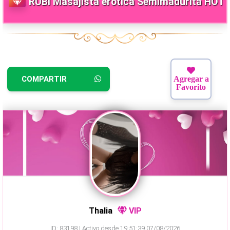
RUBI Masajista erotica Semimadurita HOT
COMPARTIR
Agregar a
Favorito
Thalia
VIP
ID: 83198 | Activo desde 19:51:39 07/08/2026