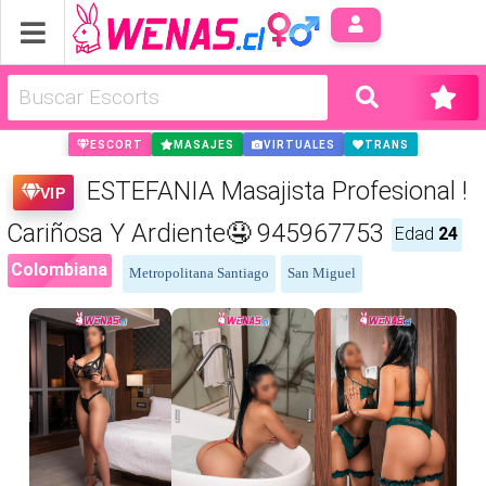
Anúnci
ESCORT
MASAJES
VIRTUALES
TRANS
ESTEFANIA Masajista Profesional !
VIP
Cariñosa Y Ardiente🤤 945967753
Edad
24
Colombiana
Metropolitana Santiago
San Miguel