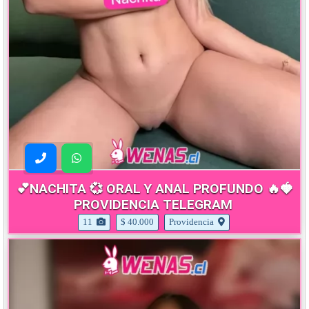
💕NACHITA 💞 ORAL Y ANAL PROFUNDO 🔥🍓
PROVIDENCIA TELEGRAM
11
$ 40.000
Providencia