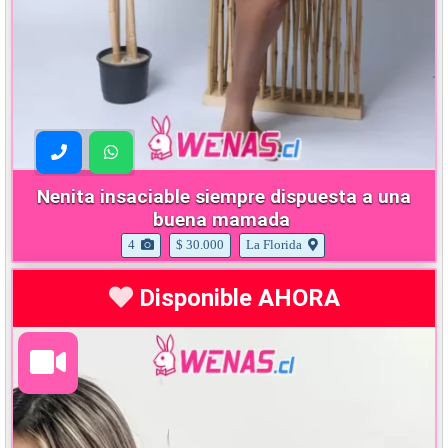
Nenita insaciable siempre dispuesta a una
buena mamada
4
$ 30.000
La Florida
Disponible AHORA