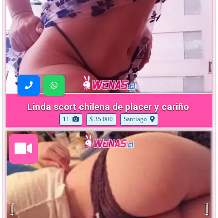
Linda scort chilena de placer y cariño
11
$ 35.000
Santiago