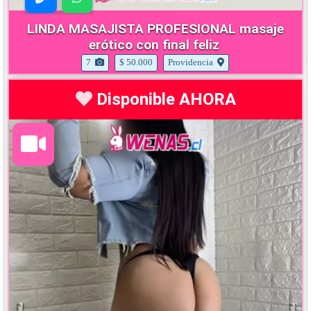
LINDA MASAJISTA PROFESIONAL masaje
erótico con final feliz
7
$ 50.000
Providencia
Disponible AHORA