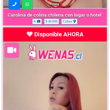
Carolina de colina chilena con lugar o hotel
8
$ 40.000
Colina
Disponible AHORA