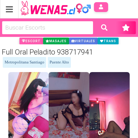
Anúnci
ESCORT
MASAJES
VIRTUALES
TRANS
Full Oral Peladito 938717941
Metropolitana Santiago
Puente Alto