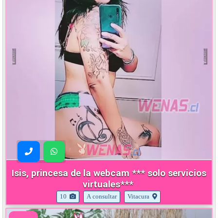
Isis, princesa de la webcam *** solo servicios
virtuales***
10
A consultar
Vitacura