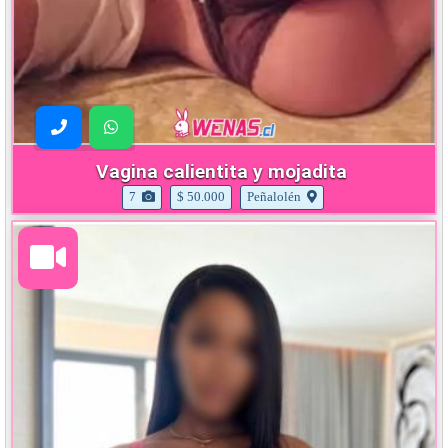
Vagina calientita y mojadita
7
$ 50.000
Peñalolén