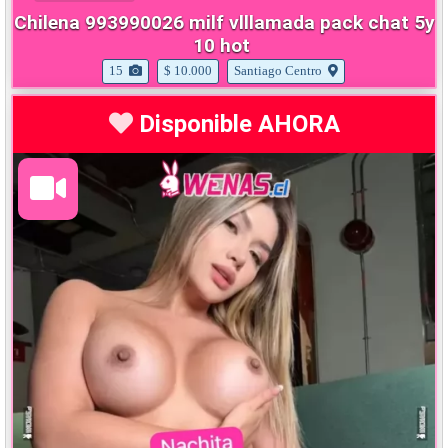
Chilena 993990026 milf vlllamada pack chat 5y
10 hot
15
$ 10.000
Santiago Centro
Disponible AHORA