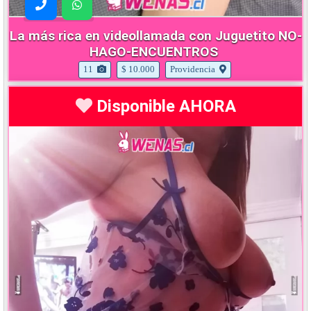
La más rica en videollamada con Juguetito NO-
HAGO-ENCUENTROS
11
$ 10.000
Providencia
Disponible AHORA