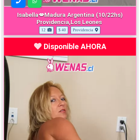
Isabella💋Madura Argentina (10/22hs)
Providencia,Los Leones
12
$ 40
Providencia
Disponible AHORA