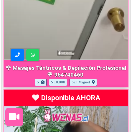
🌹 Masajes Tántricos & Depilación Profesional
🌹 964740460
5
$ 10.000
San Miguel
Disponible AHORA