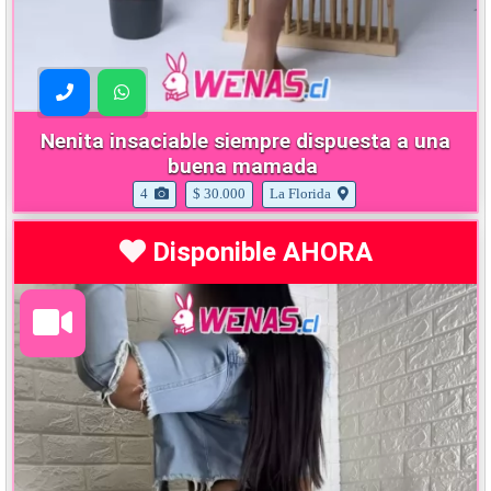
Nenita insaciable siempre dispuesta a una
buena mamada
4
$ 30.000
La Florida
Disponible AHORA