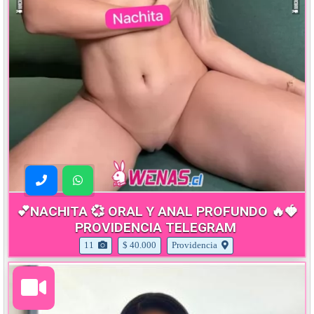
💕NACHITA 💞 ORAL Y ANAL PROFUNDO 🔥🍓
PROVIDENCIA TELEGRAM
11
$ 40.000
Providencia