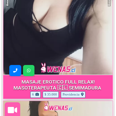
MASAJE EROTICO FULL RELAX!
MASOTERAPEUTA 🇨🇱 SEMIMADURA
6
$ 35.000
Providencia