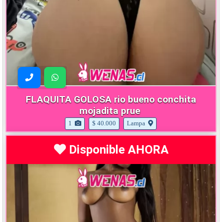
FLAQUITA GOLOSA rio bueno conchita
mojadita prue
1
$ 40.000
Lampa
Disponible AHORA