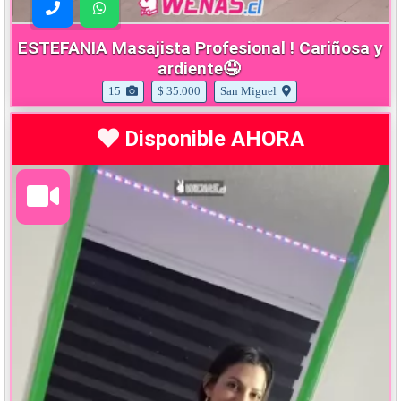
ESTEFANIA Masajista Profesional ! Cariñosa y
ardiente🤤
15
$ 35.000
San Miguel
Disponible AHORA