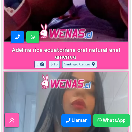
Adelina rica ecuatoriana oral natural anal
america
5
$ 15
Santiago Centro
Llamar
WhatsApp