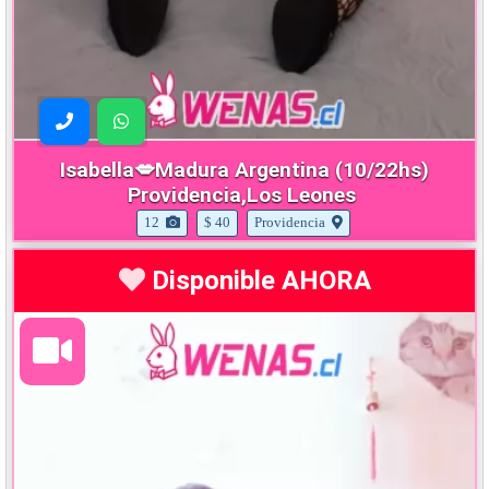
Isabella💋Madura Argentina (10/22hs)
Providencia,Los Leones
12
$ 40
Providencia
Disponible AHORA