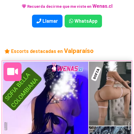
Wenas.cl
Recuerda decirme que me viste en
Llamar
WhatsApp
Valparaíso
Escorts destacadas en