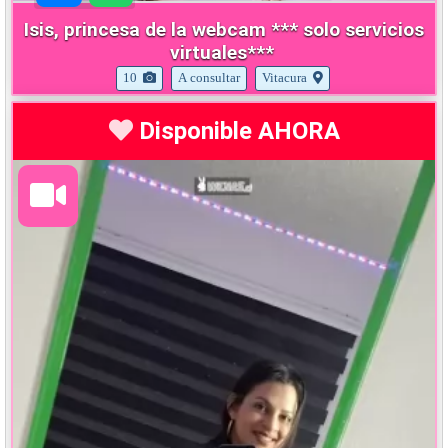
Isis, princesa de la webcam *** solo servicios
virtuales***
10
A consultar
Vitacura
Disponible AHORA