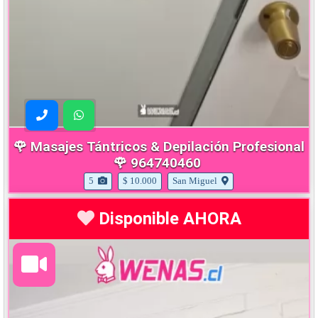
🌹 Masajes Tántricos & Depilación Profesional
🌹 964740460
5
$ 10.000
San Miguel
Disponible AHORA