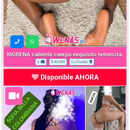
MORENA caliente cuerpo exquisito tetoncita
4
$ 40.000
La Florida
Disponible AHORA