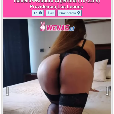
Isabella💋Madura Argentina (10/22hs)
Providencia,Los Leones
12
$ 40
Providencia