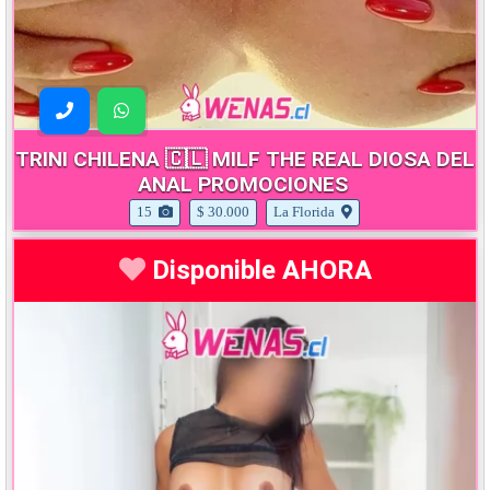
TRINI CHILENA 🇨🇱 MILF THE REAL DIOSA DEL
ANAL PROMOCIONES
15
$ 30.000
La Florida
Disponible AHORA