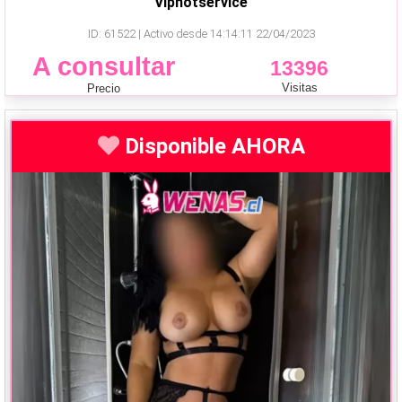
Viphotservice
ID: 61522 | Activo desde 14:14:11 22/04/2023
A consultar
13396
Visitas
Precio
Disponible AHORA