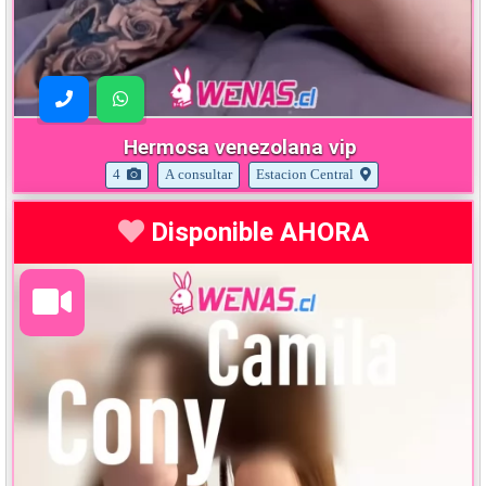
Hermosa venezolana vip
4
A consultar
Estacion Central
Disponible AHORA