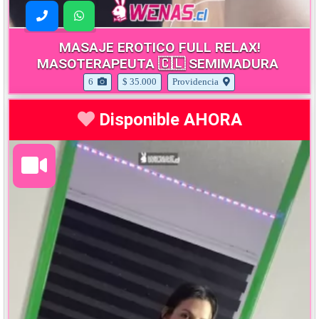
MASAJE EROTICO FULL RELAX!
MASOTERAPEUTA 🇨🇱 SEMIMADURA
6
$ 35.000
Providencia
Disponible AHORA