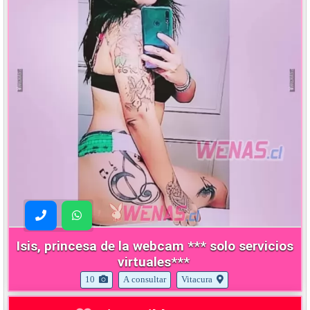
Isis, princesa de la webcam *** solo servicios
virtuales***
10
A consultar
Vitacura