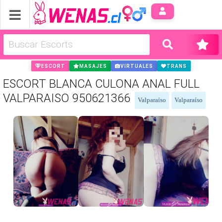
Anúnci
ESCORT
MASAJES
VIRTUALES
TRANS
ESCORT BLANCA CULONA ANAL FULL
VALPARAISO 950621366
Valparaíso
Valparaíso