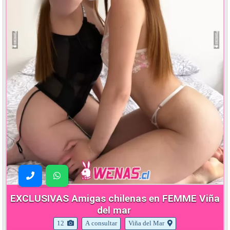
EXCLUSIVAS Amigas chilenas en FEMME Viña
del mar
12
A consultar
Viña del Mar