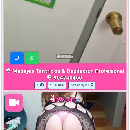
🌹 Masajes Tántricos & Depilación Profesional
🌹 964740460
5
$ 10.000
San Miguel