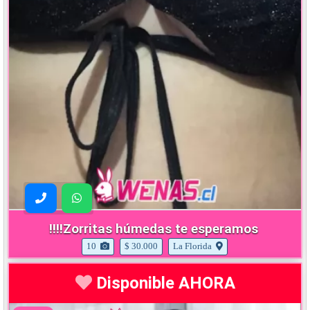
!!!!Zorritas húmedas te esperamos
10
$ 30.000
La Florida
Disponible AHORA