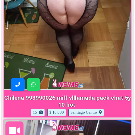
Chilena 993990026 milf vlllamada pack chat 5y
10 hot
15
$ 10.000
Santiago Centro