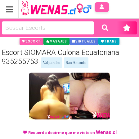
Anúnci
ESCORT
MASAJES
VIRTUALES
TRANS
Escort SIOMARA Culona Ecuatoriana
935255753
Valparaíso
San Antonio
Wenas.cl
Recuerda decirme que me viste en