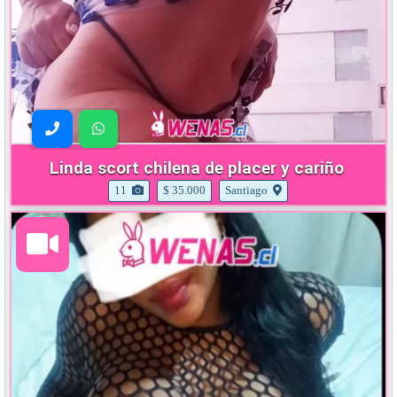
Linda scort chilena de placer y cariño
11
$ 35.000
Santiago