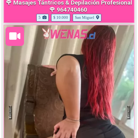
🌹 Masajes Tántricos & Depilación Profesional
🌹 964740460
5
$ 10.000
San Miguel