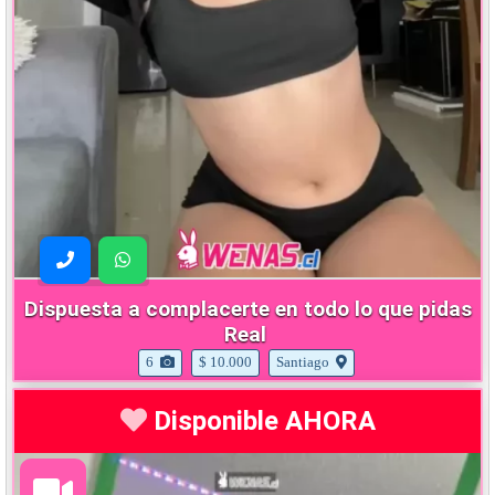
Dispuesta a complacerte en todo lo que pidas
Real
6
$ 10.000
Santiago
Disponible AHORA