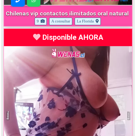
Chilenas vip contactos ilimitados oral natural
9
A consultar
La Florida
Disponible AHORA