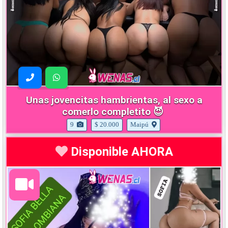
Unas jovencitas hambrientas, al sexo a
comerlo completito 😈
9
$ 20.000
Maipú
Disponible AHORA