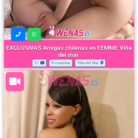
EXCLUSIVAS Amigas chilenas en FEMME Viña
del mar
12
A consultar
Viña del Mar