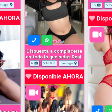
ntiago
15
$ 35
e AHORA
Disp
Dispuesta a complacerte
en todo lo que pidas Real
6
$ 10.000
Santiago
Disponible AHORA
lana vip