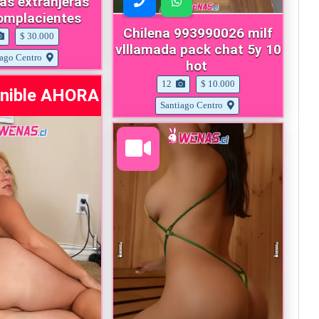
as extranjeras
omplacientes
Chilena 993990026 milf
$ 30.000
vlllamada pack chat 5y 10
iago Centro
hot
12
$ 10.000
onible AHORA
Santiago Centro