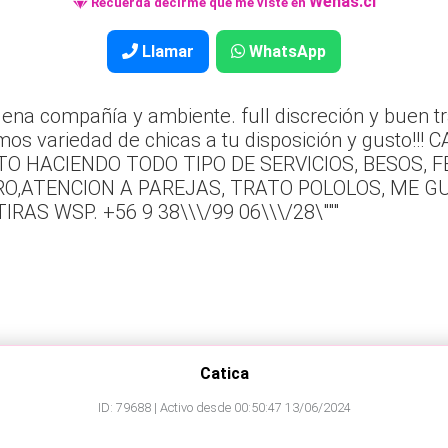
Wenas.cl
Recuerda decirme que me viste en
Llamar
WhatsApp
na compañía y ambiente. full discreción y buen tra
emos variedad de chicas a tu disposición y gusto
TO HACIENDO TODO TIPO DE SERVICIOS, BESOS, F
GRO,ATENCION A PAREJAS, TRATO POLOLOS, ME G
AS WSP. +56 9 38\\\/99 06\\\/28\"""
Catica
ID: 79688 | Activo desde 00:50:47 13/06/2024