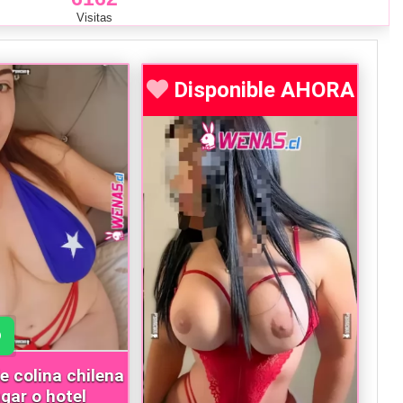
Visitas
Disponible AHORA
e colina chilena
ugar o hotel