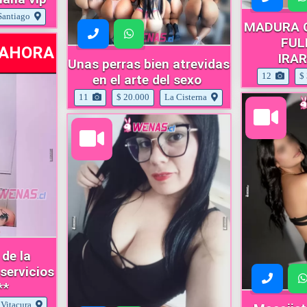
Santiago
MADURA 
FUL
e AHORA
IRA
Unas perras bien atrevidas
12
$
en el arte del sexo
11
$ 20.000
La Cisterna
 de la
**
Vitacura