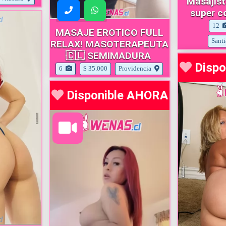
Masajist
super c
12
MASAJE EROTICO FULL
Sant
RELAX! MASOTERAPEUTA
🇨🇱 SEMIMADURA
Disp
6
$ 35.000
Providencia
Disponible AHORA