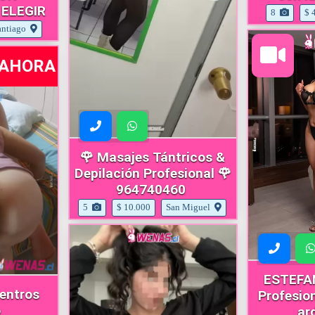
 ELEGIR
8
$ 
antiago
e AHORA
🌹 Masajes Tántricos &
Depilación Profesional 🌹
964740460
5
$ 10.000
San Miguel
ESTEFAN
entros
Profesion
o
ar