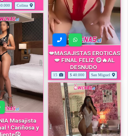
40.000
Colina
💋MASAJISTAS EROTICAS
💋 FINAL FELIZ 😋🔥AL
DESNUDO
15
$ 40.000
San Miguel
IA Masajista
al ! Cariñosa y
diente🤤