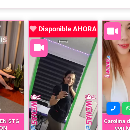
Disponible AHORA
EN STG
Carolina d
ON
con l