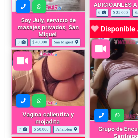
ADICIOANLES A
6
$ 25.000
S
Soy July, servicio de
masajes privados, San
Disponibl
Miguel
3
$ 40.000
San Miguel
Vagina calientita y
mojadita
Grupo de Encu
7
$ 50.000
Peñalolén
Santiag