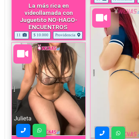
La más rica en
videollamada con
Juguetito NO-HAGO-
ENCUENTROS
11
$ 10.000
Providencia