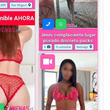
.000
San Miguel
onible AHORA
Jenni complaciente lugar
privado discreto packs
4
A consultar
Santiago