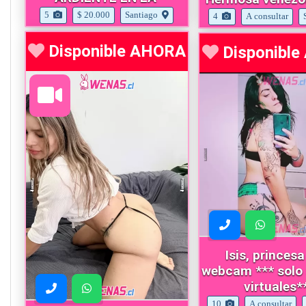
5
$ 20.000
Santiago
4
A consultar
Disponible AHORA
Disponibl
Isis, princesa
webcam *** solo servicios
virtuales*
10
A consultar