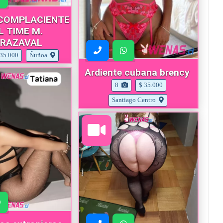
COMPLACIENTE
L TIME M.
RRAZAVAL
 35.000
Ñuñoa
Ardiente cubana brency
8
$ 35.000
Santiago Centro