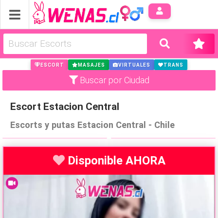
Anúnci
ESCORT
MASAJES
VIRTUALES
TRANS
Buscar por Ciudad
Escort Estacion Central
Adelina rica ecuatoriana
🌹 Masajes Tántricos &
Escorts y putas Estacion Central - Chile
oral natural anal america
Depilación Profesional 🌹
▶
▶
964740460
Santiago Centro
San Miguel
Disponible AHORA