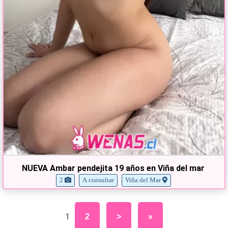
NUEVA Ambar pendejita 19 años en Viña del mar
2
A consultar
Viña del Mar
1
2
>
»