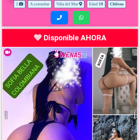
2
A consultar
Viña del Mar
Edad
19
Chilena
Llamar
Enviar
al
mensaje
953877258
por
WhatsApp
Disponible AHORA
al
953877258