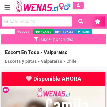
Anúnci
ESCORT
MASAJES
VIRTUALES
TRANS
Buscar por Ciudad
Escort En Todo - Valparaíso
Masajes profesionales
Nenita insaciable siempre
Escorts y putas - Valparaíso - Chile
reales erotico jugado
dispuesta a una buena
▶
▶
mamada
Providencia
La Florida
Disponible AHORA