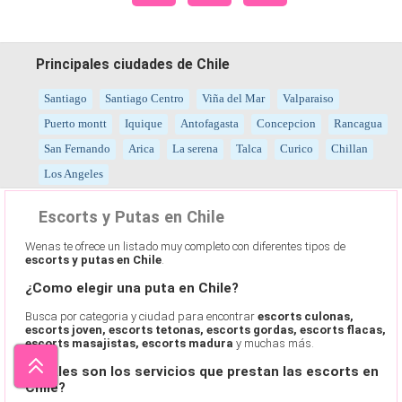
Principales ciudades de Chile
Santiago
Santiago Centro
Viña del Mar
Valparaiso
Puerto montt
Iquique
Antofagasta
Concepcion
Rancagua
San Fernando
Arica
La serena
Talca
Curico
Chillan
Los Angeles
Escorts y Putas en Chile
Wenas te ofrece un listado muy completo con diferentes tipos de
escorts y putas en Chile
.
¿Como elegir una puta en Chile?
Busca por categoria y ciudad para encontrar
escorts culonas,
escorts joven, escorts tetonas, escorts gordas, escorts flacas,
escorts masajistas, escorts madura
y muchas más.
¿Cuales son los servicios que prestan las escorts en
Chile?