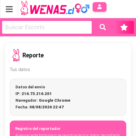
Anúnci
Reporte
Tus datos
Datos del envío
IP:
216.73.216.201
Navegador:
Google Chrome
Fecha:
08/08/2026 22:47
Registro del reportador
Al enviar este formulario se registrarán tus datos de contacto