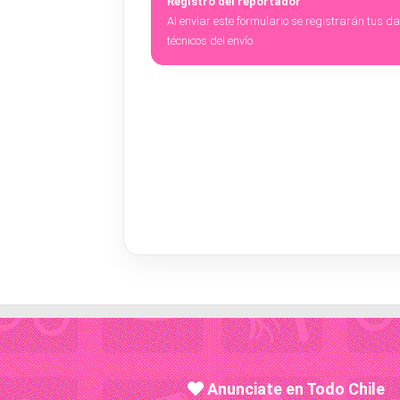
Registro del reportador
Al enviar este formulario se registrarán tus d
técnicos del envío.
Anunciate en Todo Chile