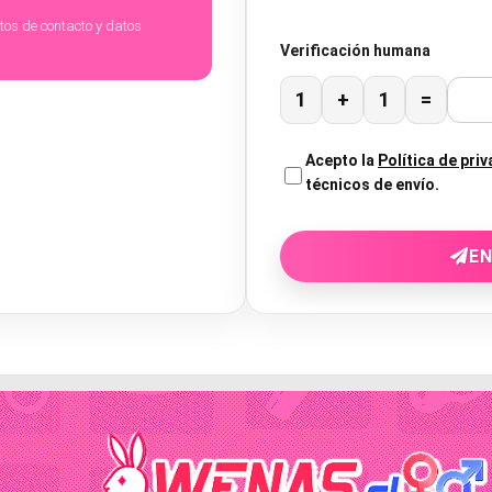
atos de contacto y datos
Verificación humana
1
+
1
=
Acepto la
Política de pri
técnicos de envío.
EN