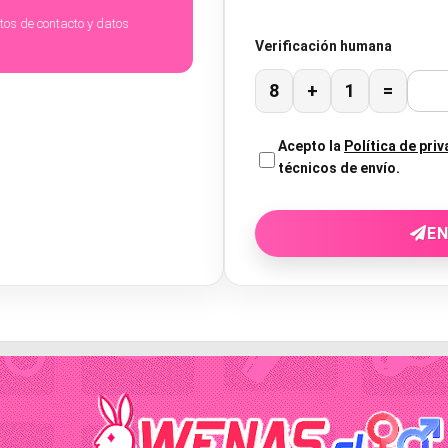
atos de contacto y datos
Verificación humana
8
+
1
=
Acepto la
Política de pri
técnicos de envío.
EN