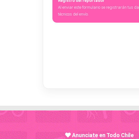
Registro del reportador
Al enviar este formulario se registrarán tus d
técnicos del envío.
Anunciate en Todo Chile