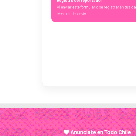
Registro del reportador
Al enviar este formulario se registrarán tus d
técnicos del envío.
Anunciate en Todo Chile