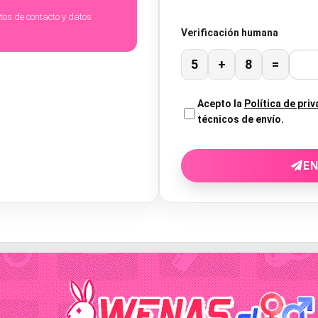
atos de contacto y datos
Verificación humana
5
+
8
=
Acepto la
Política de pri
técnicos de envío.
EN