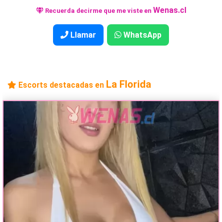
Wenas.cl
Recuerda decirme que me viste en
Llamar
WhatsApp
La Florida
Escorts destacadas en