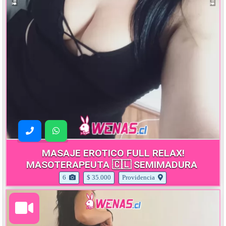
MASAJE EROTICO FULL RELAX!
MASOTERAPEUTA 🇨🇱 SEMIMADURA
6
$ 35.000
Providencia