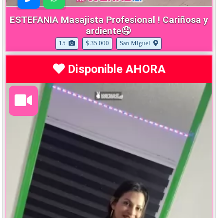
ESTEFANIA Masajista Profesional ! Cariñosa y
ardiente🤤
15
$ 35.000
San Miguel
Disponible AHORA