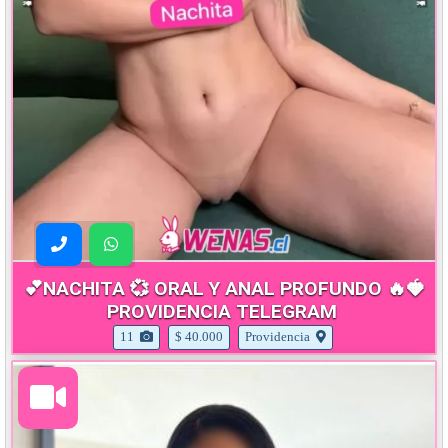
💕NACHITA 💞 ORAL Y ANAL PROFUNDO 🔥🍓
PROVIDENCIA TELEGRAM
11
$ 40.000
Providencia