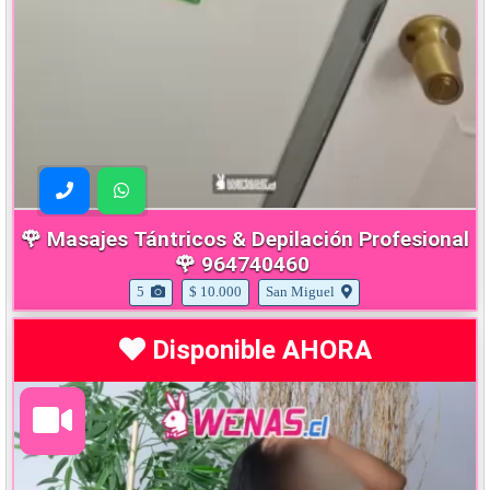
🌹 Masajes Tántricos & Depilación Profesional
🌹 964740460
5
$ 10.000
San Miguel
Disponible AHORA