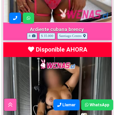
Ardiente cubana brency
8
$ 35.000
Santiago Centro
Disponible AHORA
Llamar
WhatsApp