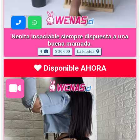
Nenita insaciable siempre dispuesta a una
buena mamada
4
$ 30.000
La Florida
Disponible AHORA