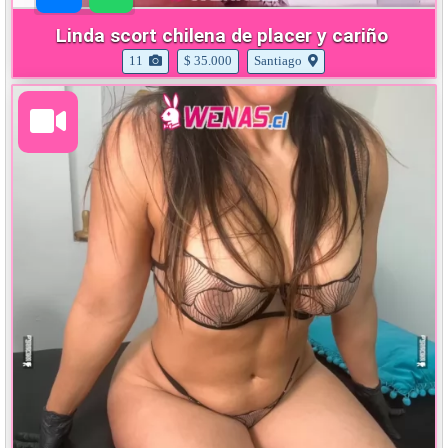
Linda scort chilena de placer y cariño
11
$ 35.000
Santiago