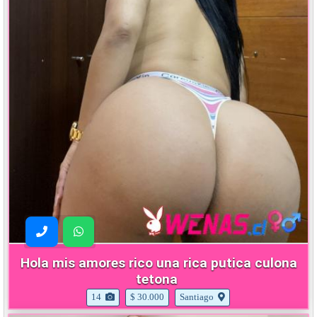
Hola mis amores rico una rica putica culona
tetona
14
$ 30.000
Santiago