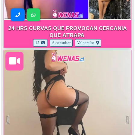
24 HRS CURVAS QUE PROVOCAN CERCANIA
QUE ATRAPA
15
A consultar
Valparaíso