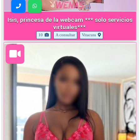
Isis, princesa de la webcam *** solo servicios
virtuales***
10
A consultar
Vitacura