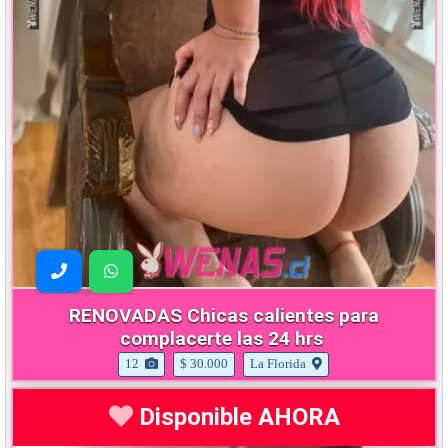
RENOVADAS Chicas calientes para
complacerte las 24 hrs
12
$ 30.000
La Florida
Disponible AHORA