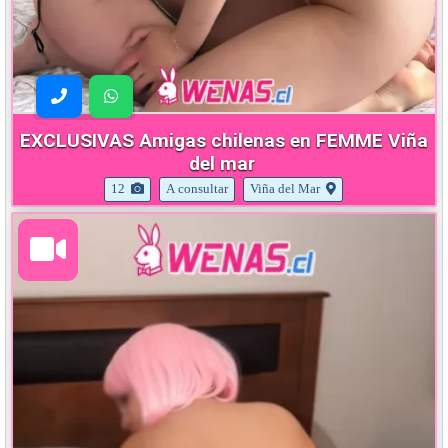
EXCLUSIVAS Amigas chilenas en FEMME Viña
del mar
12
A consultar
Viña del Mar