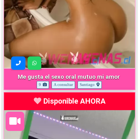
Me gusta el sexo oral mutuo mi amor
9
A consultar
Santiago
Disponible AHORA