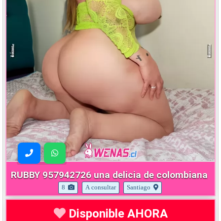
RUBBY 957942726 una delicia de colombiana
8
A consultar
Santiago
Disponible AHORA