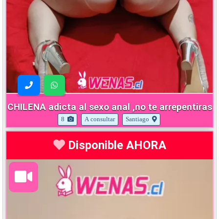
CHILENA adicta al sexo anal ,no te arrepentiras
8
A consultar
Santiago
Disponible AHORA