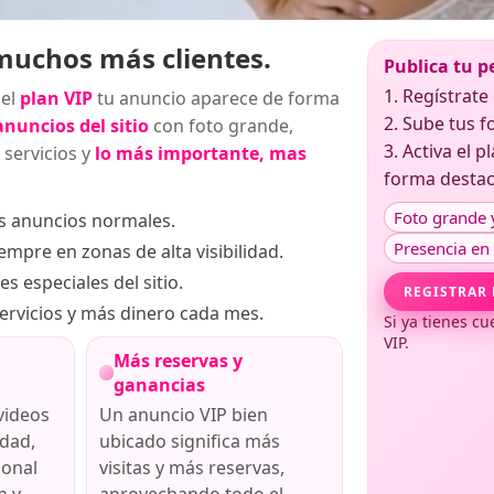
 muchos más clientes.
Publica tu p
1. Regístrate 
 el
plan VIP
tu anuncio aparece de forma
2. Sube tus f
anuncios del sitio
con foto grande,
3. Activa el 
 servicios y
lo más importante, mas
forma destac
Foto grande 
os anuncios normales.
Presencia en
empre en zonas de alta visibilidad.
s especiales del sitio.
REGISTRAR 
ervicios y más dinero cada mes.
Si ya tienes cu
VIP.
Más reservas y
ganancias
videos
Un anuncio VIP bien
udad,
ubicado significa más
ional
visitas y más reservas,