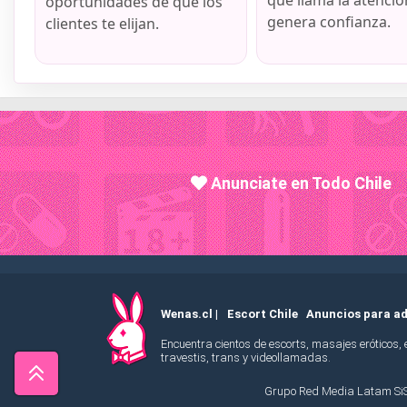
que llama la atenció
oportunidades de que los
genera confianza.
clientes te elijan.
Anunciate en Todo Chile
Wenas.cl |
Escort Chile
Anuncios para ad
Encuentra cientos de escorts, masajes eróticos,
travestis, trans y videollamadas.
Grupo Red Media Latam Si