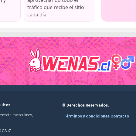
n y
aprovechando todo el
tráfico que recibe el sitio
cada día.
ultos.
© Derechos Reservados.
 escorts masculinos,
Términos y condiciones
Contacto
S CSo7